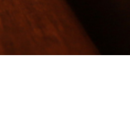
A
Live Online A