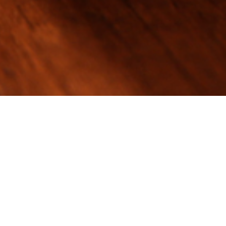
ge
 – Padabhyanga