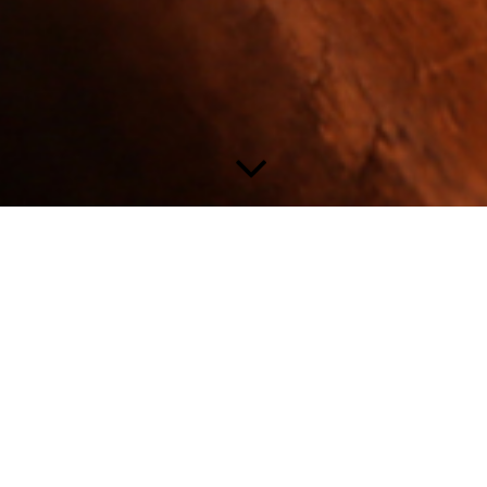
Padabhyanga
yurvedische Fußmassa
usbildung zur ayurvedischen Fußmassage